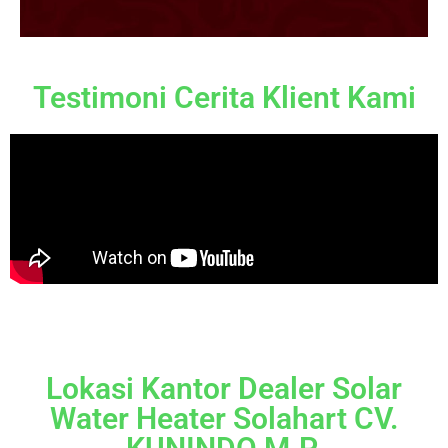
Testimoni Cerita Klient Kami
Lokasi Kantor Dealer Solar
Water Heater Solahart CV.