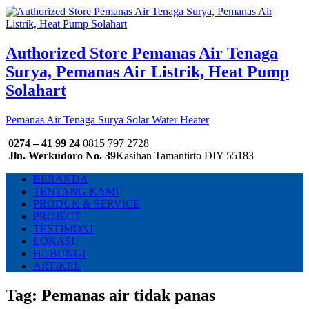
Authorized Store Pemanas Air Tenaga
Surya, Pemanas Air Listrik, Heat Pump
Solahart
Pemanas Air Tenaga Surya Solar Water Heater
0274 – 41 99 24
0815 797 2728
Jln. Werkudoro No. 39
Kasihan Tamantirto DIY 55183
BERANDA
TENTANG KAMI
PRODUK & SERVICE
PROJECT
TESTIMONI
LOKASI
HUBUNGI
ARTIKEL
Tag:
Pemanas air tidak panas