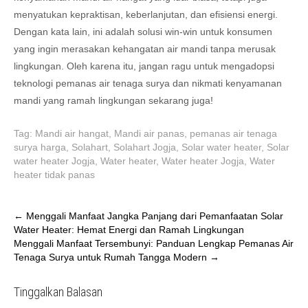
menyatukan kepraktisan, keberlanjutan, dan efisiensi energi.
Dengan kata lain, ini adalah solusi win-win untuk konsumen
yang ingin merasakan kehangatan air mandi tanpa merusak
lingkungan. Oleh karena itu, jangan ragu untuk mengadopsi
teknologi pemanas air tenaga surya dan nikmati kenyamanan
mandi yang ramah lingkungan sekarang juga!
Tag:
Mandi air hangat
,
Mandi air panas
,
pemanas air tenaga
surya harga
,
Solahart
,
Solahart Jogja
,
Solar water heater
,
Solar
water heater Jogja
,
Water heater
,
Water heater Jogja
,
Water
heater tidak panas
Post
←
Menggali Manfaat Jangka Panjang dari Pemanfaatan Solar
Water Heater: Hemat Energi dan Ramah Lingkungan
navigation
Menggali Manfaat Tersembunyi: Panduan Lengkap Pemanas Air
Tenaga Surya untuk Rumah Tangga Modern
→
Tinggalkan Balasan