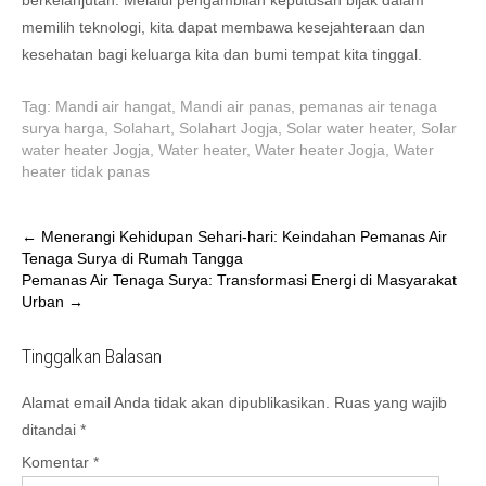
berkelanjutan. Melalui pengambilan keputusan bijak dalam
memilih teknologi, kita dapat membawa kesejahteraan dan
kesehatan bagi keluarga kita dan bumi tempat kita tinggal.
Tag:
Mandi air hangat
,
Mandi air panas
,
pemanas air tenaga
surya harga
,
Solahart
,
Solahart Jogja
,
Solar water heater
,
Solar
water heater Jogja
,
Water heater
,
Water heater Jogja
,
Water
heater tidak panas
Post
←
Menerangi Kehidupan Sehari-hari: Keindahan Pemanas Air
Tenaga Surya di Rumah Tangga
navigation
Pemanas Air Tenaga Surya: Transformasi Energi di Masyarakat
Urban
→
Tinggalkan Balasan
Alamat email Anda tidak akan dipublikasikan.
Ruas yang wajib
ditandai
*
Komentar
*